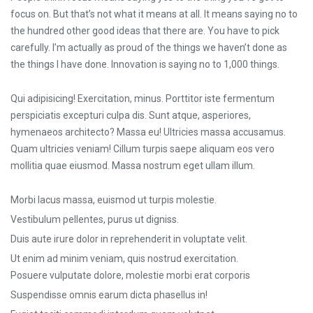
focus on. But that’s not what it means at all. It means saying no to
the hundred other good ideas that there are. You have to pick
carefully. I’m actually as proud of the things we haven’t done as
the things I have done. Innovation is saying no to 1,000 things.
Qui adipisicing! Exercitation, minus. Porttitor iste fermentum
perspiciatis excepturi culpa dis. Sunt atque, asperiores,
hymenaeos architecto? Massa eu! Ultricies massa accusamus.
Quam ultricies veniam! Cillum turpis saepe aliquam eos vero
mollitia quae eiusmod. Massa nostrum eget ullam illum.
Morbi lacus massa, euismod ut turpis molestie.
Vestibulum pellentes, purus ut digniss.
Duis aute irure dolor in reprehenderit in voluptate velit.
Ut enim ad minim veniam, quis nostrud exercitation.
Posuere vulputate dolore, molestie morbi erat corporis
Suspendisse omnis earum dicta phasellus in!