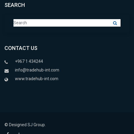
SEARCH
CONTACT US
+967 1 434244
info@tradehub-int.com
www.tradehub-int.com
© Designed SJ Group.