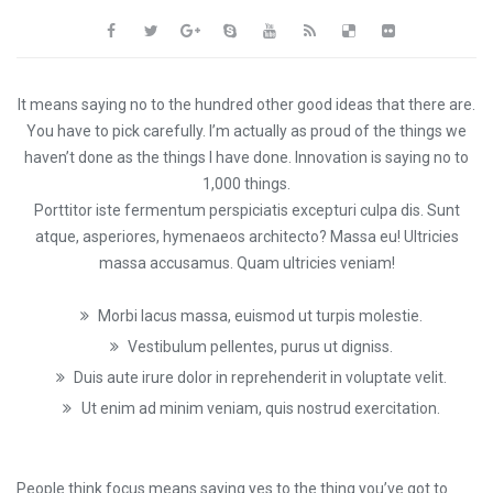
It means saying no to the hundred other good ideas that there are.
You have to pick carefully. I’m actually as proud of the things we
haven’t done as the things I have done. Innovation is saying no to
1,000 things.
Porttitor iste fermentum perspiciatis excepturi culpa dis. Sunt
atque, asperiores, hymenaeos architecto? Massa eu! Ultricies
massa accusamus. Quam ultricies veniam!
Morbi lacus massa, euismod ut turpis molestie.
Vestibulum pellentes, purus ut digniss.
Duis aute irure dolor in reprehenderit in voluptate velit.
Ut enim ad minim veniam, quis nostrud exercitation.
People think focus means saying yes to the thing you’ve got to