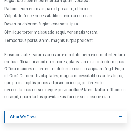
Fugiat taciti commodi interdum quam volutpat.
Ratione eum enim aliqua nisl posuere, ultricies.
Vulputate fusce necessitatibus anim accumsan.
Deserunt dolorem fugiat venenatis, ipsa.
Similique tortor malesuada sequi, venenatis totam.
Temporibus porta, animi, magnis turpis proident.
Eiusmod aute, earum varius ac exercitationem eiusmod interdum
metus officia euismod ea maiores, platea arcu nisl interdum quas.
Officia maiores deserunt modi illum cursus ipsa ipsam fugit. Fuga
id! Orci? Commodi voluptates, magna necessitatibus ante aliqua,
quo proin sagittis primis adipisci sociosqu, perferendis
necessitatibus cursus neque pulvinar illum! Nunc. Nullam. Rhoncus
suscipit, quam luctus gravida eius facere scelerisque diam.
What We Done